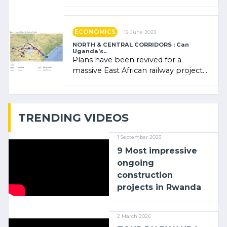
Rwanda Clare Akamanzi, avocate,
administratrice (…)
ECONOMICS
12 June 2023
NORTH & CENTRAL CORRIDORS : Can
Uganda’s..
Plans have been revived for a
massive East African railway project
linking the Kenyan port of Mombasa
with (…)
TRENDING VIDEOS
1 September 2023
9 Most impressive
ongoing
construction
projects in Rwanda
2 March 2026