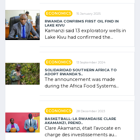
government (…)
ECONOMICS
15 January 2025
RWANDA CONFIRMS FIRST OIL FIND IN
LAKE KIVU
Kamanzi said 13 exploratory wells in
Lake Kivu had confirmed the
presence of oil. There was
"confidence" of (…)
ECONOMICS
13 September 2024
SOLIDARIDAD SOUTHERN AFRICA TO
ADOPT RWANDA’S..
The announcement was made
during the Africa Food Systems
Forum (AFSF) 2024 in Kigali, where
Rwanda showcased its (…)
ECONOMICS
28 December 2023
BASKETBALL: LA RWANDAISE CLARE
AKAMANZI, PREND..
Clare Akamanzi, était l’avocate en
charge des investissements au