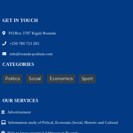
GET IN TOUCH
P.O.Box 3787 Kigali Rwanda
+250 780 723 283
info@rwanda-podium.com
CATEGORIES
Politics
Social
Economics
Sport
OUR SERVICES
Advertisement
Information study of Polical, Economic,Social, Historic and Cultural
Help to know essential Addresses in Rwanda