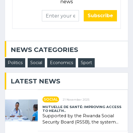
news
Subscribe
NEWS CATEGORIES
Politics
Social
Economics
Sport
LATEST NEWS
SOCIAL
21 November 2025
MUTUELLE DE SANTÉ: IMPROVING ACCESS
TO HEALTH..
Supported by the Rwanda Social
Security Board (RSSB), the system
combines community contributions,