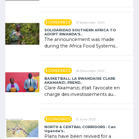
presence of oil. There was
"confidence" of (…)
ECONOMICS
13 September 2024
SOLIDARIDAD SOUTHERN AFRICA TO
ADOPT RWANDA’S..
The announcement was made
during the Africa Food Systems
Forum (AFSF) 2024 in Kigali, where
Rwanda showcased its (…)
ECONOMICS
28 December 2023
BASKETBALL: LA RWANDAISE CLARE
AKAMANZI, PREND..
Clare Akamanzi, était l’avocate en
charge des investissements au
Rwanda Clare Akamanzi, avocate,
administratrice (…)
ECONOMICS
12 June 2023
NORTH & CENTRAL CORRIDORS : Can
Uganda’s..
Plans have been revived for a