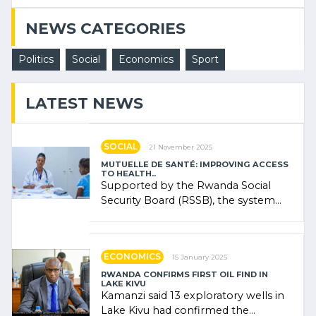
NEWS CATEGORIES
Politics
Social
Economics
Sport
LATEST NEWS
SOCIAL
21 November 2025
MUTUELLE DE SANTÉ: IMPROVING ACCESS
TO HEALTH..
Supported by the Rwanda Social
Security Board (RSSB), the system
combines community contributions,
government (…)
ECONOMICS
15 January 2025
RWANDA CONFIRMS FIRST OIL FIND IN
LAKE KIVU
Kamanzi said 13 exploratory wells in
Lake Kivu had confirmed the