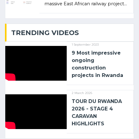
massive East African railway project
linking the Kenyan port of Mombasa
with (…)
TRENDING VIDEOS
1 September 2023
9 Most impressive
ongoing
construction
projects in Rwanda
2 March 2026
TOUR DU RWANDA
2026 - STAGE 4
CARAVAN
HIGHLIGHTS