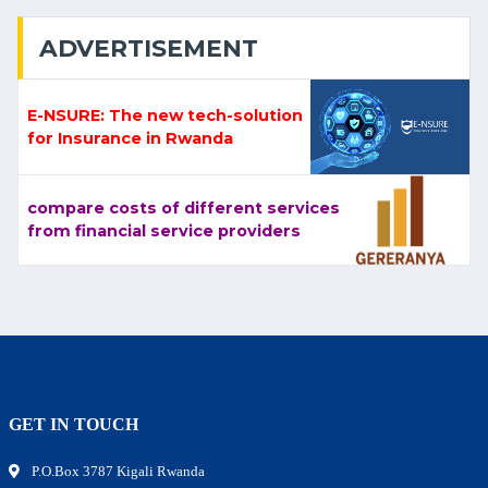
ADVERTISEMENT
E-NSURE: The new tech-solution
for Insurance in Rwanda
compare costs of different services
from financial service providers
GET IN TOUCH
P.O.Box 3787 Kigali Rwanda