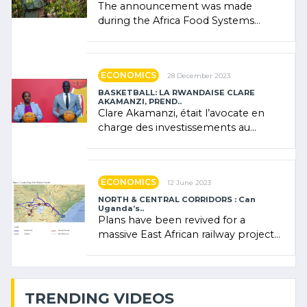
The announcement was made
during the Africa Food Systems
Forum (AFSF) 2024 in Kigali, where
Rwanda showcased its (…)
ECONOMICS
28 December 2023
BASKETBALL: LA RWANDAISE CLARE
AKAMANZI, PREND..
Clare Akamanzi, était l’avocate en
charge des investissements au
Rwanda Clare Akamanzi, avocate,
administratrice (…)
ECONOMICS
12 June 2023
NORTH & CENTRAL CORRIDORS : Can
Uganda’s..
Plans have been revived for a
massive East African railway project
linking the Kenyan port of Mombasa
with (…)
TRENDING VIDEOS