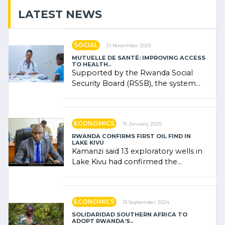
LATEST NEWS
SOCIAL
21 November 2025
MUTUELLE DE SANTÉ: IMPROVING ACCESS
TO HEALTH..
Supported by the Rwanda Social
Security Board (RSSB), the system
combines community contributions,
government (…)
ECONOMICS
15 January 2025
RWANDA CONFIRMS FIRST OIL FIND IN
LAKE KIVU
Kamanzi said 13 exploratory wells in
Lake Kivu had confirmed the
presence of oil. There was
"confidence" of (…)
ECONOMICS
13 September 2024
SOLIDARIDAD SOUTHERN AFRICA TO
ADOPT RWANDA’S..